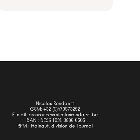
Nicolas Rondaert
GSM: +32 (0)473573292
E-mail: assurances@nicolasrondaert.be
IBAN : BE96 1031 0886 6505
RPM : Hainaut, division de Tournai