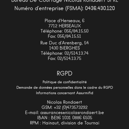
Bureau De Courtage Nicolas Rondaert SPRL
Numéro d’entreprise (FSMA): 0436.430.120
Place d’Herseaux, 6
7712 HERSEAUX
Téléphone: 056/84.15.50
Fax: 056/84.15.51
Rue Duc d’Arenberg, 54
1430 BIERGHES
Téléphone: 02/514.13.74
Fax: 02/514.13.75
RGPD
Politique de confidentialité
Demande de données personnelles dans le cadre du RGPD
Informations concernant Assurmifid
Nicolas Rondaert
GSM: +32 (0)473573292
E-mail: assurances@nicolasrondaert.be
IBAN : BE96 1031 0886 6505
RPM : Hainaut, division de Tournai