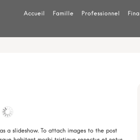
Accueil
Famille
Professionnel
Fina
as a slideshow. To attach images to the post
que habitant morbi tristique senectus et netus