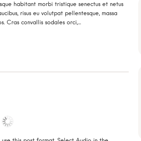
que habitant morbi tristique senectus et netus
ucibus, risus eu volutpat pellentesque, massa
ros. Cras convallis sodales orci,…
 use this post format. Select Audio in the