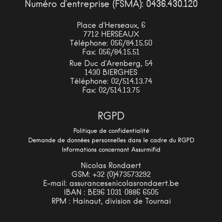
Numéro d’entreprise (FSMA): 0436.430.120
Place d’Herseaux, 6
7712 HERSEAUX
Téléphone: 056/84.15.50
Fax: 056/84.15.51
Rue Duc d’Arenberg, 54
1430 BIERGHES
Téléphone: 02/514.13.74
Fax: 02/514.13.75
RGPD
Politique de confidentialité
Demande de données personnelles dans le cadre du RGPD
Informations concernant Assurmifid
Nicolas Rondaert
GSM: +32 (0)473573292
E-mail: assurances@nicolasrondaert.be
IBAN : BE96 1031 0886 6505
RPM : Hainaut, division de Tournai